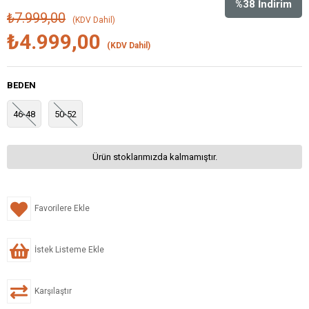
%
38
İndirim
₺7.999,00
(KDV Dahil)
₺4.999,00
(KDV Dahil)
BEDEN
46-48
50-52
Ürün stoklarımızda kalmamıştır.
Favorilere Ekle
İstek Listeme Ekle
Karşılaştır