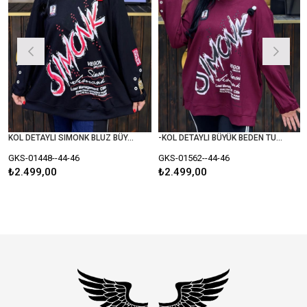
KOL DETAYLI SIMONK BLUZ BÜYÜK BEDEN SİYAH
-KOL DETAYLI BÜYÜK BEDEN TUNİK BLUZ
GKS-01448--44-46
GKS-01562--44-46
GK
₺2.499,00
₺2.499,00
₺2