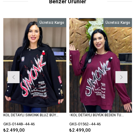
Benzer Ürünler
Ücretsiz Kargo
Ücretsiz Kargo
KOL DETAYLI SIMONK BLUZ BÜYÜK BEDEN SİYAH
-KOL DETAYLI BÜYÜK BEDEN TUNİK BLUZ
-01448--44-46
GKS-01562--44-46
GKS-
.499,00
₺2.499,00
₺2.4