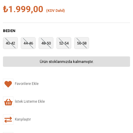
₺1.999,00
(KDV Dahil)
BEDEN
40-42
44-46
48-50
52-54
56-58
Ürün stoklarımızda kalmamıştır.
Favorilere Ekle
İstek Listeme Ekle
Karşılaştır