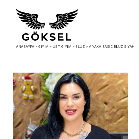
ANASAYFA
>
GIYIM
>
ÜST GIYIM
>
BLUZ
>
V YAKA BASİC BLUZ SİYAH