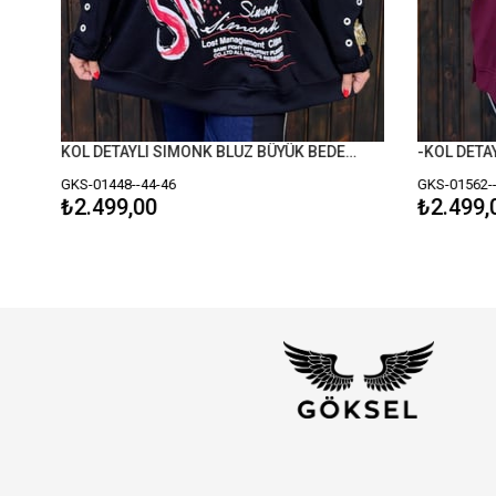
KOL DETAYLI SIMONK BLUZ BÜYÜK BEDEN SİYAH
-KOL DETAYL
GKS-01448--44-46
GKS-01562--4
₺2.499,00
₺2.499,0