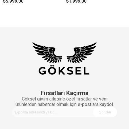
5.999,00
₺1.999,00
₺4.
Fırsatları Kaçırma
Göksel giyim ailesine özel fırsatlar ve yeni
ürünlerden haberdar olmak için e-postlara kaydol.
Gönder