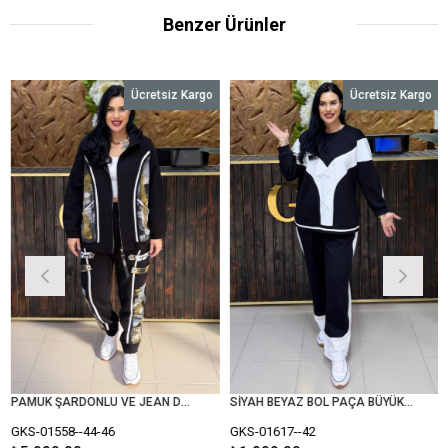
Benzer Ürünler
Ücretsiz Kargo
Ücretsiz Kargo
PAMUK ŞARDONLU VE JEAN DETAYLI BÜYÜK BEDEN TAKIM
SİYAH BEYAZ BOL PAÇA BÜYÜK BEDEN TAKIM
KS-01558--44-46
GKS-01617--42
GKS