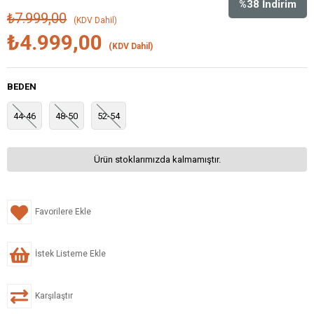
%
38
İndirim
₺7.999,00
(KDV Dahil)
₺4.999,00
(KDV Dahil)
BEDEN
44-46
48-50
52-54
Ürün stoklarımızda kalmamıştır.
Favorilere Ekle
İstek Listeme Ekle
Karşılaştır