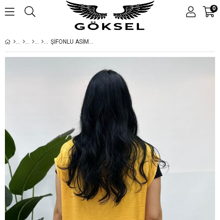
0
ŞİFONLU ASİMETRİK KETEN TUNİK BÜYÜK BEDEN TURUNCU