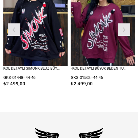
KOL DETAYLI SIMONK BLUZ BÜYÜK BEDEN SİYAH
-KOL DETAYLI BÜYÜK BEDEN TUNİK BLUZ
-01448--44-46
GKS-01562--44-46
GKS-
.499,00
₺2.499,00
₺2.4