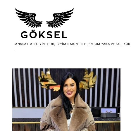
ANASAYFA
>
GIYIM
>
DIŞ GIYIM
>
MONT
>
PREMİUM YAKA VE KOL KÜ