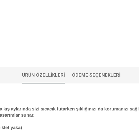
ÜRÜN ÖZELLIKLERI
ÖDEME SEÇENEKLERI
ış aylarında sizi sıcacık tutarken şıklığınızı da korumanızı sa
asarımlar sunar.
iklet yaka)