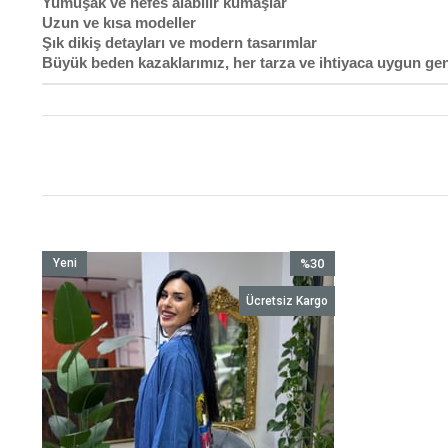
Yumuşak ve nefes alabilir kumaşlar
Uzun ve kısa modeller
Şık dikiş detayları ve modern tasarımlar
Büyük beden kazaklarımız, her tarza ve ihtiyaca uygun ge
Yeni
%30
Ürün
İndirim
Ücretsiz Kargo
%30İndirim