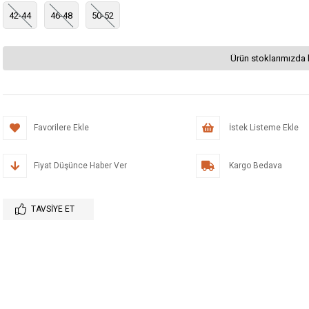
42-44
46-48
50-52
Ürün stoklarımızda 
Favorilere Ekle
İstek Listeme Ekle
Fiyat Düşünce Haber Ver
Kargo Bedava
TAVSIYE ET