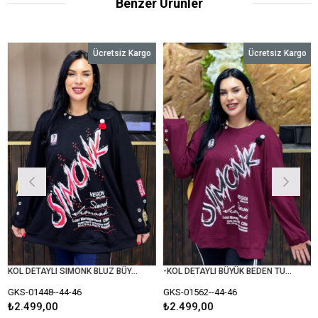
Benzer Ürünler
Ücretsiz Kargo
Ücretsiz Kargo
KOL DETAYLI SIMONK BLUZ BÜYÜK BEDEN SİYAH
-KOL DETAYLI BÜYÜK BEDEN TUNİK BLUZ
01448--44-46
GKS-01562--44-46
GKS-0
499,00
₺2.499,00
₺2.499