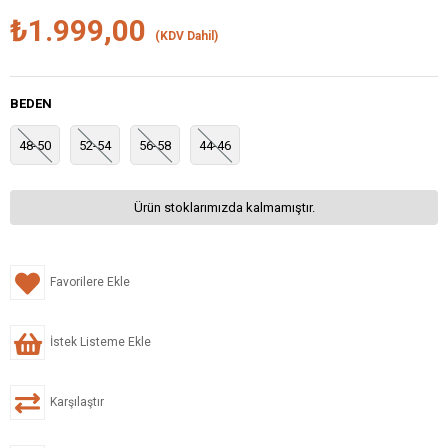
₺1.999,00
(KDV Dahil)
BEDEN
48-50
52-54
56-58
44-46
Ürün stoklarımızda kalmamıştır.
Favorilere Ekle
İstek Listeme Ekle
Karşılaştır