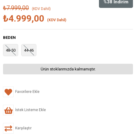
%
38
İndirim
₺7.999,00
(KDV Dahil)
₺4.999,00
(KDV Dahil)
BEDEN
48-50
44-46
Ürün stoklarımızda kalmamıştır.
Favorilere Ekle
İstek Listeme Ekle
Karşılaştır