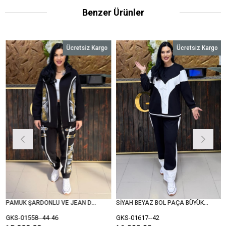
Benzer Ürünler
Ücretsiz Kargo
Ücretsiz Kargo
PAMUK ŞARDONLU VE JEAN DETAYLI BÜYÜK BEDEN TAKIM
SİYAH BEYAZ BOL PAÇA BÜYÜK BEDEN TAKIM
S-01558--44-46
GKS-01617--42
GKS