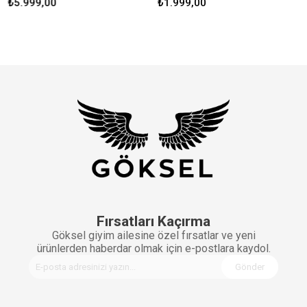
5.999,00
₺1.999,00
₺4.
Fırsatları Kaçırma
Göksel giyim ailesine özel fırsatlar ve yeni
ürünlerden haberdar olmak için e-postlara kaydol.
Gönder