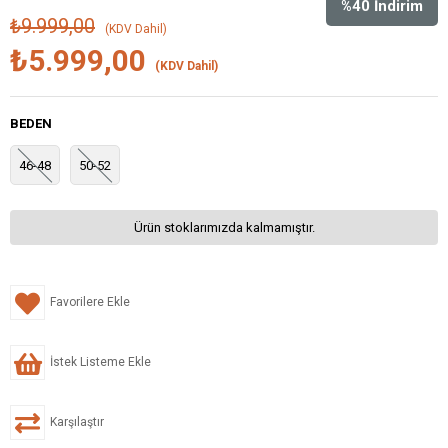
%
40
İndirim
₺9.999,00
(KDV Dahil)
₺5.999,00
(KDV Dahil)
BEDEN
46-48
50-52
Ürün stoklarımızda kalmamıştır.
Favorilere Ekle
İstek Listeme Ekle
Karşılaştır