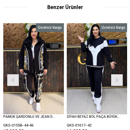
Benzer Ürünler
Ücretsiz Kargo
Ücretsiz Kargo
PAMUK ŞARDONLU VE JEAN DETAYLI BÜYÜK BEDEN TAKIM
SİYAH BEYAZ BOL PAÇA BÜYÜK BEDEN TAKIM
-01558--44-46
GKS-01617--42
GKS-