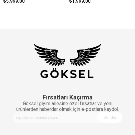
.999,00
₺1.999,00
₺4.9
Fırsatları Kaçırma
Göksel giyim ailesine özel fırsatlar ve yeni
ürünlerden haberdar olmak için e-postlara kaydol.
Gönder