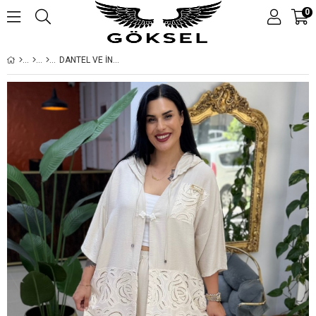
0
DANTEL VE İNCİ DETAYLI İKİLİ BÜYÜK BEDEN TAKIM