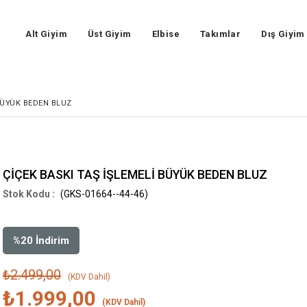
Alt Giyim
Üst Giyim
Elbise
Takımlar
Dış Giyim
 BÜYÜK BEDEN BLUZ
ÇİÇEK BASKI TAŞ İŞLEMELİ BÜYÜK BEDEN BLUZ
(GKS-01664--44-46)
%
20
İndirim
₺2.499,00
(KDV Dahil)
₺1.999,00
(KDV Dahil)