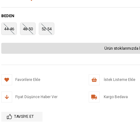
BEDEN
44-46
48-50
52-54
Ürün stoklarımızda 
Favorilere Ekle
İstek Listeme Ekle
Fiyat Düşünce Haber Ver
Kargo Bedava
TAVSIYE ET