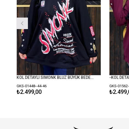
KOL DETAYLI SIMONK BLUZ BÜYÜK BEDEN SİYAH
-KOL DETAYL
GKS-01448--44-46
GKS-01562--4
₺2.499,00
₺2.499,0