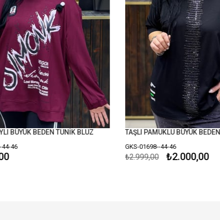
I BÜYÜK BEDEN TUNİK BLUZ
TAŞLI PAMUKLU BÜYÜK BEDEN B
4-46
GKS-01698--44-46
0
₺2.000,00
₺2.999,00