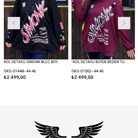
KOL DETAYLI SIMONK BLUZ BÜYÜK BEDEN SİYAH
-KOL DETAYLI BÜYÜK BEDEN TUNİK BLUZ
KS-01448--44-46
GKS-01562--44-46
GK
2.499,00
₺2.499,00
₺2