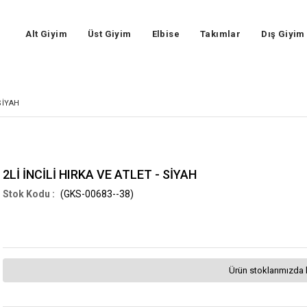
Alt Giyim
Üst Giyim
Elbise
Takımlar
Dış Giyim
SİYAH
2Lİ İNCİLİ HIRKA VE ATLET - SİYAH
(GKS-00683--38)
Ürün stoklarımızda 