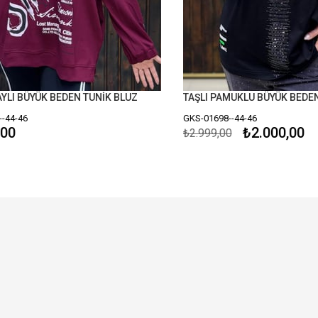
I BÜYÜK BEDEN TUNİK BLUZ
TAŞLI PAMUKLU BÜYÜK BEDEN B
4-46
GKS-01698--44-46
0
₺2.000,00
₺2.999,00