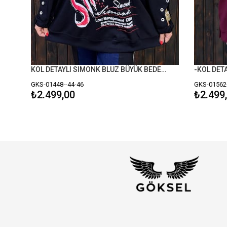
KOL DETAYLI SIMONK BLUZ BÜYÜK BEDEN SİYAH
-KOL DETAYL
GKS-01448--44-46
GKS-01562--4
₺2.499,00
₺2.499,0