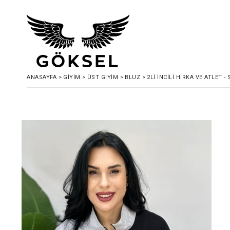
ANASAYFA
>
GIYIM
>
ÜST GIYIM
>
BLUZ
>
2Lİ İNCİLİ HIRKA VE ATLET - 