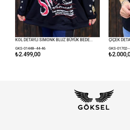
KOL DETAYLI SIMONK BLUZ BÜYÜK BEDEN SİYAH
ÇİÇEK DETAY
GKS-01448--44-46
GKS-01702--4
₺2.499,00
₺2.000,0