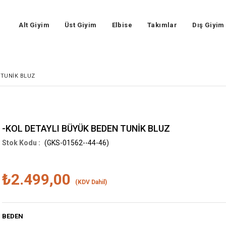
Alt Giyim
Üst Giyim
Elbise
Takımlar
Dış Giyim
 TUNİK BLUZ
-KOL DETAYLI BÜYÜK BEDEN TUNİK BLUZ
(GKS-01562--44-46)
₺2.499,00
(KDV Dahil)
BEDEN