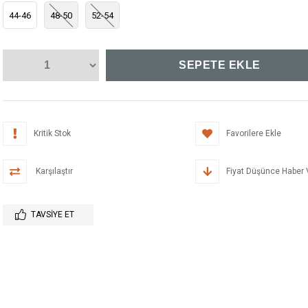
44-46
48-50
52-54
Kritik Stok
Favorilere Ekle
Karşılaştır
Fiyat Düşünce Haber 
TAVSIYE ET