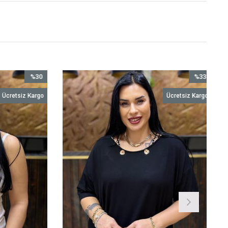
%30
%33
İndirim
İndirim
Ücretsiz Kargo
Ücretsiz Kargo
%30İndirim
%33İndirim