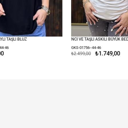
LI TAŞLI BLUZ
NCİ VE TAŞLI ASKILI BÜYÜK BED
4-46
GKS-01756--44-46
0
₺1.749,00
₺2.499,00