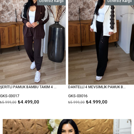
Ücretsiz Kargo
Ücretsiz Kargo
%25İndirim
%17İnd
ŞERİTLİ PAMUK BAMBU TAKIM 4 MEVSİMLİK
DANTELLİ 4 MEVSİMLİK PAMUK BAMBU TAKIM
GKS-03017
GKS-03016
₺4.499,00
₺4.999,00
₺5.999,00
₺5.999,00