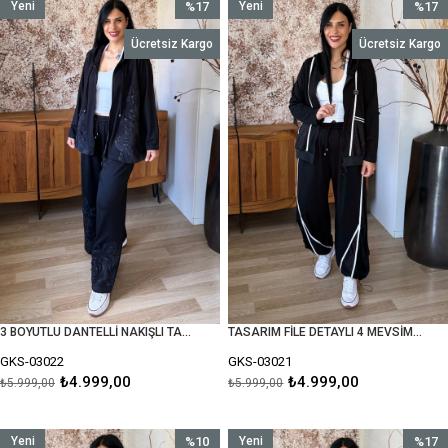
Yeni
%17
Yeni
%17
Ürün
İndirim
Ürün
İndirim
Ücretsiz Kargo
Ücretsiz Kargo
%17İndirim
%17İnd
3 BOYUTLU DANTELLİ NAKIŞLI TASARIM 4 MEVSİMLİK TAKIM
TASARIM FİLE DETAYLI 4 MEVSİMLİK TAKIM
GKS-03022
GKS-03021
₺4.999,00
₺4.999,00
₺5.999,00
₺5.999,00
Yeni
%10
Yeni
%17