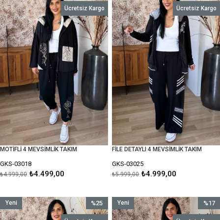
Ürün
İndirim
Ürün
İndirim
Ücretsiz Kargo
Ücretsiz Kargo
%10İndirim
%17İnd
MOTİFLİ 4 MEVSİMLİK TAKIM
FİLE DETAYLI 4 MEVSİMLİK TAKIM
GKS-03018
GKS-03025
₺4.499,00
₺4.999,00
₺4.999,00
₺5.999,00
Yeni
%25
Yeni
%17
Ürün
İndirim
Ürün
İndirim