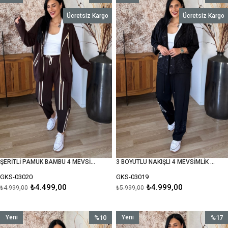
Ürün
İndirim
Ürün
İndirim
Ücretsiz Kargo
Ücretsiz Kargo
%10İndirim
%17İnd
ŞERİTLİ PAMUK BAMBU 4 MEVSİMLİK TAKIM
3 BOYUTLU NAKIŞLI 4 MEVSİMLİK TAKIM
GKS-03020
GKS-03019
₺4.499,00
₺4.999,00
₺4.999,00
₺5.999,00
Yeni
%10
Yeni
%17