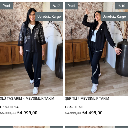
Yeni
%17
Yeni
%10
Ürün
İndirim
Ürün
İndirim
Ücretsiz Kargo
Ücretsiz Kargo
%17İndirim
%10İnd
3LÜ TASARIM 4 MEVSİMLİK TAKIM
ŞERİTLİ 4 MEVSİMLİK TAKIM
GKS-03024
GKS-03023
₺4.999,00
₺4.499,00
₺5.999,00
₺4.999,00